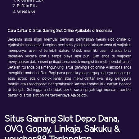
Arowana s Luck
Buffalo Blitz
Great Blue
Cara Daftar Di Situs Gaming Slot Online Ajaibslots di Indonesia
Sebelum anda ingin memulai bermain permainan mesin slot online di
Ajaibslots Indonesia. Langkah pertama yang anda lakukan anda di wajibkan
mempunyai user id terlebih dahulu. Untuk memiliki user id anda bisa
dapatkan secara gratis tanpa biaya apa pun. Dan anda di wajibkan
menyiapakan data resmi pribadi anda untuk mengisi formulir pendaftaran.
Setelah itu anda bisa mengunjungi situs gaming slot online Ajaibslots anda
mengklik tombol daftar. Bagi para pemula yang megunjungi nya dengan pc
atau laptop ada di pojok kanan atas menu daftar nya. Bagi pengguna
mobile atau handphone bergembiralah karena tombol klik daftar berada
di tengah. Sehingga anda tidak perlu susah payah lagi mencari tombol
daftar di situs slot online terpercaya Ajaibslots.
Situs Gaming Slot Depo Dana,
OVO, Gopay, Linkaja, Sakuku &