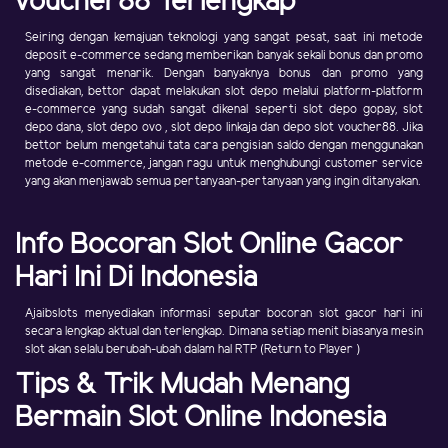
voucher88 Terlengkap
Seiring dengan kemajuan teknologi yang sangat pesat, saat ini metode
deposit e-commerce sedang memberikan banyak sekali bonus dan promo
yang sangat menarik. Dengan banyaknya bonus dan promo yang
disediakan, bettor dapat melakukan slot depo melalui platform-platform
e-commerce yang sudah sangat dikenal seperti slot depo gopay, slot
depo dana, slot depo ovo , slot depo linkaja dan depo slot voucher88. Jika
bettor belum mengetahui tata cara pengisian saldo dengan menggunakan
metode e-commerce, jangan ragu untuk menghubungi customer service
yang akan menjawab semua pertanyaan-pertanyaan yang ingin ditanyakan.
Info Bocoran Slot Online Gacor
Hari Ini Di Indonesia
Ajaibslots menyediakan informasi seputar bocoran slot gacor hari ini
secara lengkap aktual dan terlengkap. Dimana setiap menit biasanya mesin
slot akan selalu berubah-ubah dalam hal RTP (Return to Player )
Tips & Trik Mudah Menang
Bermain Slot Online Indonesia