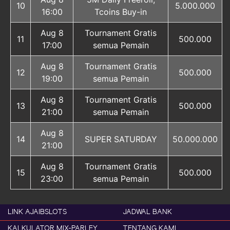
10
5.000.000
16:00
Tcoins Buy-in
Aug 8
Tournament Gratis
11
500.000
17:00
semua Pemain
Aug 8
Tournament Gratis
12
500.000
19:00
semua Pemain
Aug 8
Tournament Gratis
13
500.000
21:00
semua Pemain
Aug 8
14
SUPER SATURDAY
50.000.000
21:00
Aug 8
Tournament Gratis
15
500.000
23:00
semua Pemain
LINK AJAIBSLOTS
JADWAL BANK
KALKULATOR MIX-PARLEY
TENTANG KAMI