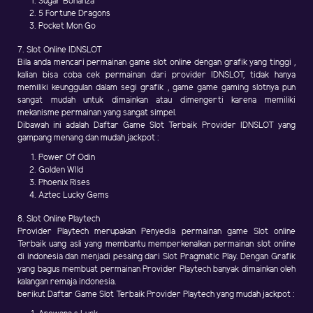
Sugar Bonanza
5 Fortune Dragons
Pocket Mon Go
7. Slot Online IDNSLOT
Bila anda mencari permainan game slot online dengan grafik yang tinggi ,
kalian bisa coba cek permainan dari provider IDNSLOT, tidak hanya
memiliki keunggulan dalam segi grafik , game game gaming slotnya pun
sangat mudah untuk dimainkan atau dimengerti karena memiliki
mekanisme permainan yang sangat simpel.
Dibawah ini adalah Daftar Game Slot Terbaik Provider IDNSLOT yang
gampang menang dan mudah jackpot :
Power Of Odin
Golden WIld
Phoenix Rises
Aztec Lucky Gems
8. Slot Online Playtech
Provider Playtech merupakan Penyedia permainan game Slot online
Terbaik uang asli yang membantu memperkenalkan permainan slot online
di indonesia dan menjadi pesaing dari Slot Pragmatic Play. Dengan Grafik
yang bagus membuat permainan Provider Playtech banyak dimainkan oleh
kalangan remaja indonesia.
berikut Daftar Game Slot Terbaik Provider Playtech yang mudah jackpot :