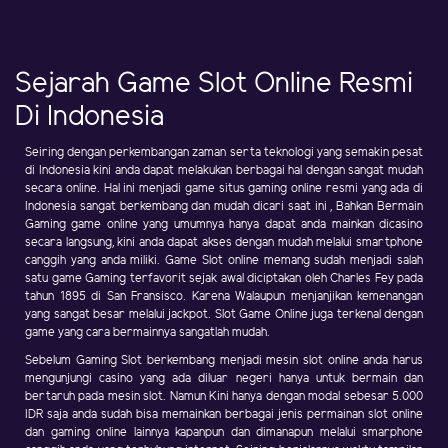
Sejarah Game Slot Online Resmi
Di Indonesia
Seiring dengan perkembangan zaman serta teknologi yang semakin pesat
di Indonesia kini anda dapat melakukan berbagai hal dengan sangat mudah
secara online. Hal ini menjadi game situs gaming online resmi yang ada di
Indonesia sangat berkembang dan mudah dicari saat ini , Bahkan Bermain
Gaming game online yang umumnya hanya dapat anda mainkan dicasino
secara langsung, kini anda dapat akses dengan mudah melalui smartphone
canggih yang anda miliki. Game Slot online memang sudah menjadi salah
satu game Gaming terfavorit sejak awal diciptakan oleh Charles Fey pada
tahun 1895 di San Fransisco. Karena Walaupun menjanjikan kemenangan
yang sangat besar melalui jackpot. Slot Game Online juga terkenal dengan
game yang cara bermainnya sangatlah mudah.
Sebelum Gaming Slot berkembang menjadi mesin slot online anda harus
mengunjungi casino yang ada diluar negeri hanya untuk bermain dan
bertaruh pada mesin slot. Namun Kini hanya dengan modal sebesar 5.000
IDR saja anda sudah bisa memainkan berbagai jenis permainan slot online
dan gaming online lainnya kapanpun dan dimanapun melalui smarphone