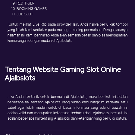
RED TIGER
BOOMING GAMES
JDB SLOT
Untuk melihat Live Rtp pada provider lain, Anda hanya perlu klik tombol
yang telah kami sediakan pada masing - masing permainan. Dengan adanya
halaman ini, kami berharap Anda akan semakin betah dan bisa mendapatkan
kemenangan dengan mudah di Ajaibslots
Tentang Website Gaming Slot Online
Ajaibslots
Jika Anda tertarik untuk bermain di Ajaibslots, maka berikut ini adalah
beberapa hal tentang Ajaibslots yang sudah kami rangkum kedalam satu
tabel agar lebih mudah untuk di baca. Informasi yang ada di bawah ini
adalah valid dan merupakan ketentuan terbaru dari Ajaibslots, berikut ini
adalah beberapa hal tentang Ajaibslots dan ketentuan yang perlu di patuhi.