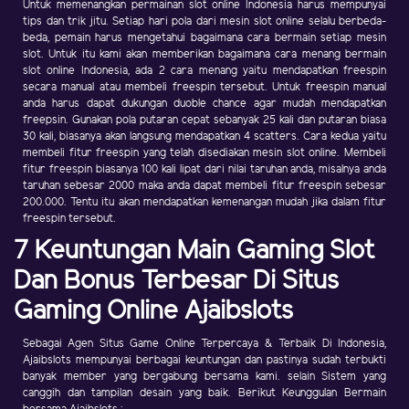
Untuk memenangkan permainan slot online Indonesia harus mempunyai
tips dan trik jitu. Setiap hari pola dari mesin slot online selalu berbeda-
beda, pemain harus mengetahui bagaimana cara bermain setiap mesin
slot. Untuk itu kami akan memberikan bagaimana cara menang bermain
slot online Indonesia, ada 2 cara menang yaitu mendapatkan freespin
secara manual atau membeli freespin tersebut. Untuk freespin manual
anda harus dapat dukungan duoble chance agar mudah mendapatkan
freepsin. Gunakan pola putaran cepat sebanyak 25 kali dan putaran biasa
30 kali, biasanya akan langsung mendapatkan 4 scatters. Cara kedua yaitu
membeli fitur freespin yang telah disediakan mesin slot online. Membeli
fitur freespin biasanya 100 kali lipat dari nilai taruhan anda, misalnya anda
taruhan sebesar 2000 maka anda dapat membeli fitur freespin sebesar
200.000. Tentu itu akan mendapatkan kemenangan mudah jika dalam fitur
freespin tersebut.
7 Keuntungan Main Gaming Slot
Dan Bonus Terbesar Di Situs
Gaming Online Ajaibslots
Sebagai Agen Situs Game Online Terpercaya & Terbaik Di Indonesia,
Ajaibslots mempunyai berbagai keuntungan dan pastinya sudah terbukti
banyak member yang bergabung bersama kami. selain Sistem yang
canggih dan tampilan desain yang baik. Berikut Keunggulan Bermain