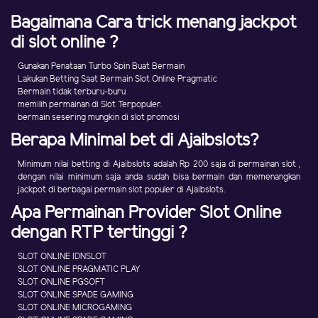
Bagaimana Cara trick menang jackpot
di slot online ?
Gunakan Penataan Turbo Spin Buat Bermain
Lakukan Betting Saat Bermain Slot Online Pragmatic
Bermain tidak terburu-buru
memilih permainan di Slot Terpopuler.
bermain sesering mungkin di slot promosi
Berapa Minimal bet di Ajaibslots?
Minimum nilai betting di Ajaibslots adalah Rp 200 saja di permainan slot ,
dengan nilai minimum saja anda sudah bisa bermain dan memenangkan
jackpot di berbagai permain slot populer di Ajaibslots.
Apa Permainan Provider Slot Online
dengan RTP tertinggi ?
SLOT ONLINE IDNSLOT
SLOT ONLINE PRAGMATIC PLAY
SLOT ONLINE PGSOFT
SLOT ONLINE SPADE GAMING
SLOT ONLINE MICROGAMING