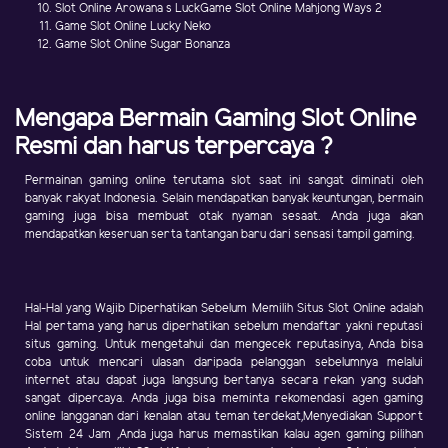
Slot Online Arowana s LuckGame Slot Online Mahjong Ways 2
Game Slot Online Lucky Neko
Game Slot Online Sugar Bonanza
Mengapa Bermain Gaming Slot Online
Resmi dan harus terpercaya ?
Permainan gaming online terutama slot saat ini sangat diminati oleh
banyak rakyat Indonesia. Selain mendapatkan banyak keuntungan, bermain
gaming juga bisa membuat otak nyaman sesaat. Anda juga akan
mendapatkan keseruan serta tantangan baru dari sensasi tampil gaming.
Hal-Hal yang Wajib Diperhatikan Sebelum Memilih Situs Slot Online adalah
Hal pertama yang harus diperhatikan sebelum mendaftar yakni reputasi
situs gaming. Untuk mengetahui dan mengecek reputasinya, Anda bisa
coba untuk mencari ulasan daripada pelanggan sebelumnya melalui
internet atau dapat juga langsung bertanya secara rekan yang sudah
sangat dipercaya. Anda juga bisa meminta rekomendasi agen gaming
online langganan dari kenalan atau teman terdekat,Menyediakan Support
Sistem 24 Jam ,Anda juga harus memastikan kalau agen gaming pilihan