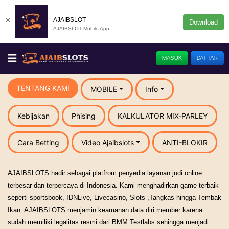
×
AJAIBSLOT
Download
AJAIBSLOT Mobile App
MASUK
DAFTAR
TENTANG KAMI
MOBILE
Info
Kebijakan
Phising
KALKULATOR MIX-PARLEY
Cara Betting
Video Ajaibslots
ANTI-BLOKIR
AJAIBSLOTS hadir sebagai platfrom penyedia layanan judi online
terbesar dan terpercaya di Indonesia. Kami menghadirkan game terbaik
seperti sportsbook, IDNLive, Livecasino, Slots ,Tangkas hingga Tembak
Ikan. AJAIBSLOTS menjamin keamanan data diri member karena
sudah memiliki legalitas resmi dari BMM Testlabs sehingga menjadi