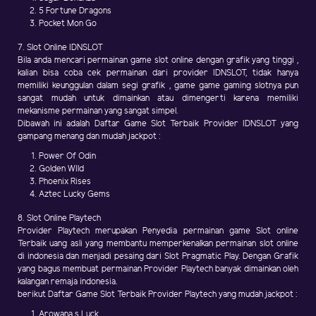
5 Fortune Dragons
Pocket Mon Go
7. Slot Online IDNSLOT
Bila anda mencari permainan game slot online dengan grafik yang tinggi ,
kalian bisa coba cek permainan dari provider IDNSLOT, tidak hanya
memiliki keunggulan dalam segi grafik , game game gaming slotnya pun
sangat mudah untuk dimainkan atau dimengerti karena memiliki
mekanisme permainan yang sangat simpel.
Dibawah ini adalah Daftar Game Slot Terbaik Provider IDNSLOT yang
gampang menang dan mudah jackpot :
Power Of Odin
Golden WIld
Phoenix Rises
Aztec Lucky Gems
8. Slot Online Playtech
Provider Playtech merupakan Penyedia permainan game Slot online
Terbaik uang asli yang membantu memperkenalkan permainan slot online
di indonesia dan menjadi pesaing dari Slot Pragmatic Play. Dengan Grafik
yang bagus membuat permainan Provider Playtech banyak dimainkan oleh
kalangan remaja indonesia.
berikut Daftar Game Slot Terbaik Provider Playtech yang mudah jackpot :
Arowana s Luck