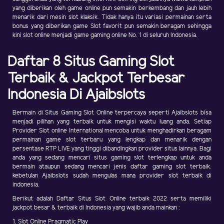
yang diberikan oleh game online pun semakin berkembang dan jauh lebih
menarik dari mesin slot klaksik. Tidak hanya itu variasi permainan serta
bonus yang diberikan game Slot favorit pun semakin beragam sehingga
kini slot online menjadi game gaming online No. 1 di seluruh Indonesia.
Daftar 8 Situs Gaming Slot
Terbaik & Jackpot Terbesar
Indonesia Di Ajaibslots
Bermain di Situs Gaming Slot Online terpercaya seperti Ajaibslots bisa
menjadi pilihan yang terbaik untuk mengisi waktu luang anda. Setiap
Provider Slot online International mencoba untuk menghadirkan beragam
permainan game slot terbaru yang lengkap dan menarik dengan
persentase RTP LIVE yang tinggi dibandingkan provider situs lainnya. Bagi
anda yang sedang mencari situs gaming slot terlengkap untuk anda
bermain ataupun sedang mencari jenis daftar gaming slot terbaik.
kebetulan Ajaibslots sudah mengulas mana provider slot terbaik di
indonesia.
Berikut adalah Daftar Situs Slot Online terbaik 2022 serta memiliki
jackpot besar & terbaik di Indonesia yang wajib anda mainkan :
1. Slot Online Pragmatic Play