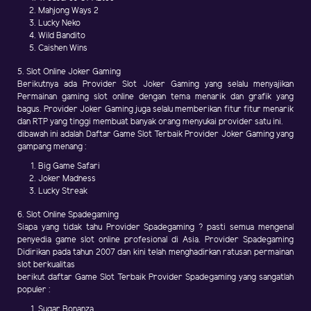
Mahjong Ways 2
Lucky Neko
Wild Bandito
Caishen Wins
5. Slot Online Joker Gaming
Berikutnya ada Provider Slot Joker Gaming yang selalu menyajikan
Permainan gaming slot online dengan tema menarik dan grafik yang
bagus. Provider Joker Gaming juga selalu memberikan fitur fitur menarik
dan RTP yang tinggi membuat banyak orang menyukai provider satu ini.
dibawah ini adalah Daftar Game Slot Terbaik Provider Joker Gaming yang
gampang menang :
Big Game Safari
Joker Madness
Lucky Streak
6. Slot Online Spadegaming
Siapa yang tidak tahu Provider Spadegaming ? pasti semua mengenal
penyedia game slot online profesional di Asia. Provider Spadegaming
Didirikan pada tahun 2007 dan kini telah menghadirkan ratusan permainan
slot berkualitas
berikut daftar Game Slot Terbaik Provider Spadegaming yang sangatlah
populer :
Sugar Bonanza