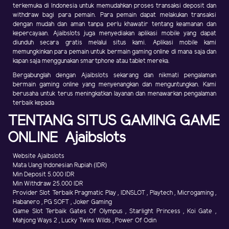
terkemuka di Indonesia untuk memudahkan proses transaksi deposit dan
withdraw bagi para pemain. Para pemain dapat melakukan transaksi
dengan mudah dan aman tanpa perlu khawatir tentang keamanan dan
kepercayaan. Ajaibslots juga menyediakan aplikasi mobile yang dapat
diunduh secara gratis melalui situs kami. Aplikasi mobile kami
memungkinkan para pemain untuk bermain gaming online di mana saja dan
kapan saja menggunakan smartphone atau tablet mereka.
Bergabunglah dengan Ajaibslots sekarang dan nikmati pengalaman
bermain gaming online yang menyenangkan dan menguntungkan. Kami
berusaha untuk terus meningkatkan layanan dan menawarkan pengalaman
terbaik kepada
TENTANG SITUS GAMING GAME
ONLINE Ajaibslots
Website Ajaibslots
Mata Uang Indonesian Rupiah (IDR)
Min Deposit 5.000 IDR
Min Withdraw 25.000 IDR
Provider Slot Terbaik Pragmatic Play , IDNSLOT , Playtech , Microgaming ,
Habanero , PG SOFT , Joker Gaming
Game Slot Terbaik Gates Of Olympus , Starlight Princess , Koi Gate ,
Mahjong Ways 2 , Lucky Twins Wilds , Power Of Odin