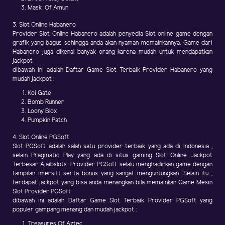
Mask Of Amun
3. Slot Online Habanero
Provider Slot Online Habanero adalah penyedia Slot online game dengan
grafik yang bagus sehingga anda akan nyaman memainkannya. Game dari
Habanero juga dikenal banyak orang karena mudah untuk mendapatkan
jackpot
dibawah ini adalah Daftar Game Slot Terbaik Provider Habanero yang
mudah jackpot :
Koi Gate
Bomb Runner
Loony Blox
Pumpkin Patch
4. Slot Online PGSoft
Slot PGSoft adalah salah satu provider terbaik yang ada di Indonesia ,
selain Pragmatic Play yang ada di situs gaming Slot Online Jackpot
Terbesar Ajaibslots. Provider PGSoft selalu menghadirkan game dengan
tampilan imersift serta bonus yang sangat menguntungkan. Selain itu ,
terdapat jackpot yang bisa anda menangkan bila memainkan Game Mesin
Slot Provider PGSoft
dibawah ini adalah Daftar Game Slot Terbaik Provider PGSoft yang
populer gampang menang dan mudah jackpot :
Treasures Of Aztec