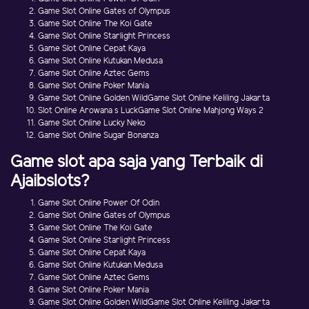
Game Slot Online Gates of Olympus
Game Slot Online The Koi Gate
Game Slot Online Starlight Princess
Game Slot Online Cepat Kaya
Game Slot Online Kutukan Medusa
Game Slot Online Aztec Gems
Game Slot Online Poker Mania
Game Slot Online Golden WildGame Slot Online Keliling Jakarta
Slot Online Arowana s LuckGame Slot Online Mahjong Ways 2
Game Slot Online Lucky Neko
Game Slot Online Sugar Bonanza
Game slot apa saja yang Terbaik di
Ajaibslots?
Game Slot Online Power Of Odin
Game Slot Online Gates of Olympus
Game Slot Online The Koi Gate
Game Slot Online Starlight Princess
Game Slot Online Cepat Kaya
Game Slot Online Kutukan Medusa
Game Slot Online Aztec Gems
Game Slot Online Poker Mania
Game Slot Online Golden WildGame Slot Online Keliling Jakarta