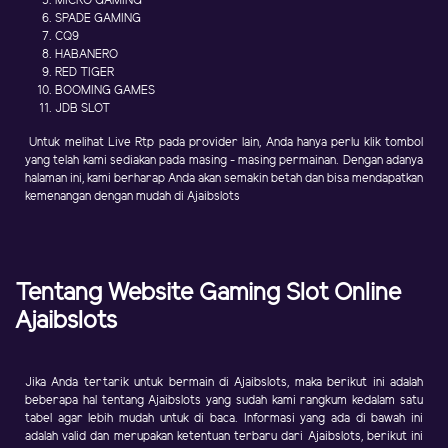
MICRO GAMING
SPADE GAMING
CQ9
HABANERO
RED TIGER
BOOMING GAMES
JDB SLOT
Untuk melihat Live Rtp pada provider lain, Anda hanya perlu klik tombol
yang telah kami sediakan pada masing - masing permainan. Dengan adanya
halaman ini, kami berharap Anda akan semakin betah dan bisa mendapatkan
kemenangan dengan mudah di Ajaibslots
Tentang Website Gaming Slot Online
Ajaibslots
Jika Anda tertarik untuk bermain di Ajaibslots, maka berikut ini adalah
beberapa hal tentang Ajaibslots yang sudah kami rangkum kedalam satu
tabel agar lebih mudah untuk di baca. Informasi yang ada di bawah ini
adalah valid dan merupakan ketentuan terbaru dari Ajaibslots, berikut ini