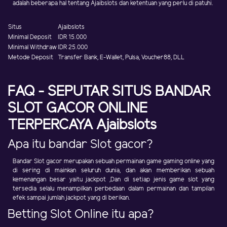
adalah beberapa hal tentang Ajaibslots dan ketentuan yang perlu di patuhi.
Situs
Ajaibslots
Minimal Deposit
IDR 15.000
Minimal Withdraw
IDR 25.000
Metode Deposit
Transfer Bank, E-Wallet, Pulsa, Voucher88, DLL
FAQ - SEPUTAR SITUS BANDAR
SLOT GACOR ONLINE
TERPERCAYA Ajaibslots
Apa itu bandar Slot gacor?
Bandar Slot gacor merupakan sebuah permainan game gaming online yang
di sering di mainkan seluruh dunia, dan akan memberikan sebuah
kemenangan besar yaitu jackpot ,Dan di setiap jenis game slot yang
tersedia selalu menampilkan perbedaan dalam permainan dan tampilan
efek sampai jumlah jackpot yang di berikan.
Betting Slot Online itu apa?