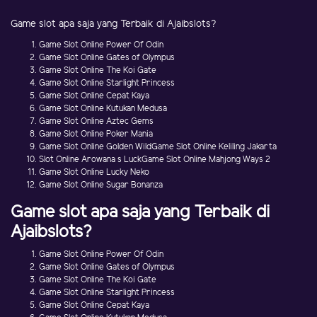
Game slot apa saja yang Terbaik di Ajaibslots?
Game Slot Online Power Of Odin
Game Slot Online Gates of Olympus
Game Slot Online The Koi Gate
Game Slot Online Starlight Princess
Game Slot Online Cepat Kaya
Game Slot Online Kutukan Medusa
Game Slot Online Aztec Gems
Game Slot Online Poker Mania
Game Slot Online Golden WildGame Slot Online Keliling Jakarta
Slot Online Arowana s LuckGame Slot Online Mahjong Ways 2
Game Slot Online Lucky Neko
Game Slot Online Sugar Bonanza
Game slot apa saja yang Terbaik di
Ajaibslots?
Game Slot Online Power Of Odin
Game Slot Online Gates of Olympus
Game Slot Online The Koi Gate
Game Slot Online Starlight Princess
Game Slot Online Cepat Kaya