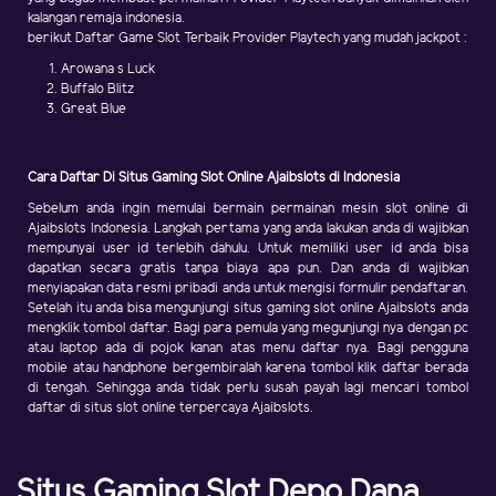
kalangan remaja indonesia.
berikut Daftar Game Slot Terbaik Provider Playtech yang mudah jackpot :
Arowana s Luck
Buffalo Blitz
Great Blue
Cara Daftar Di Situs Gaming Slot Online Ajaibslots di Indonesia
Sebelum anda ingin memulai bermain permainan mesin slot online di
Ajaibslots Indonesia. Langkah pertama yang anda lakukan anda di wajibkan
mempunyai user id terlebih dahulu. Untuk memiliki user id anda bisa
dapatkan secara gratis tanpa biaya apa pun. Dan anda di wajibkan
menyiapakan data resmi pribadi anda untuk mengisi formulir pendaftaran.
Setelah itu anda bisa mengunjungi situs gaming slot online Ajaibslots anda
mengklik tombol daftar. Bagi para pemula yang megunjungi nya dengan pc
atau laptop ada di pojok kanan atas menu daftar nya. Bagi pengguna
mobile atau handphone bergembiralah karena tombol klik daftar berada
di tengah. Sehingga anda tidak perlu susah payah lagi mencari tombol
daftar di situs slot online terpercaya Ajaibslots.
Situs Gaming Slot Depo Dana,