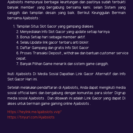
Ajaibslots mempunyai berbagai keuntungan dan pastinya sudah terbukti
banyak member yang bergabung bersama kami. selain Sistem yang
canggih dan tampilan desain yang baik. Berikut Keunggulan Bermain
bersama Ajaibslots :
Tampilan Situs Slot Gacor yang gampang diakses
2. Menyediakan Info Slot Gacor yang update setiap harinya
3. Bonus Setiap hari sebagai member aktif.
4. Selalu Update link gacor terbaru anti blokir.
5. Daftar Gampang dan gratis Info Slot Gacor
6. Proses Transaksi Deposit , withdraw dan bantuan customer service
cepat.
7. Banyak Pilihan Game menarik dan sistem game canggih.
Ikuti Ajaibslots Di Media Sosial Dapatkan Link Gacor Alternatif dan Info
Slot Gacor Hari ini.
Setelah melakukan pendaftaran di Ajaibslots, Anda dapat mengikuti media
sosial official kami dan bergabung dengan komunitas para sloter Digrup
media sosial Ajaibslots . Dan dibawah ini adalah Link Gacor yang dapat Di
akses untuk bermain game gaming online Ajaibslots .
https://heylink.me/ajaibslots.vvip"
https://tinyurl.com/Ajaibslots