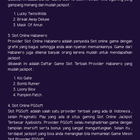
gampang menang dan mudah jackpot :
Lucky TwinsWilds
Break Away Deluxe
Mask Of Amun
3. Slot Online Habanero
Provider Slot Online Habanero adalah penyedia Slot online game dengan
grafik yang bagus sehingga anda akan nyaman memainkannya. Game dari
Habanero juga dikenal banyak orang karena mudah untuk mendapatkan
jackpot
dibawah ini adalah Daftar Game Slot Terbaik Provider Habanero yang
mudah jackpot :
Koi Gate
Bomb Runner
Loony Blox
Pumpkin Patch
4. Slot Online PGSoft
Slot PGSoft adalah salah satu provider terbaik yang ada di Indonesia ,
selain Pragmatic Play yang ada di situs gaming Slot Online Jackpot
Terbesar Ajaibslots. Provider PGSoft selalu menghadirkan game dengan
tampilan imersift serta bonus yang sangat menguntungkan. Selain itu ,
terdapat jackpot yang bisa anda menangkan bila memainkan Game Mesin
Slot Provider PGSoft