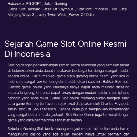
Habanero , PG SOFT , Joker Gaming
Game Slot Terbaik Gates Of Olympus , Starlight Princess , Koi Gate ,
Mahjong Ways 2 , Lucky Twins Wilds , Power Of Odin
Sejarah Game Slot Online Resmi
Di Indonesia
Seiring dengan perkembangan zaman serta teknologi yang semakin pesat
di Indonesia kini anda dapat melakukan berbagai hal dengan sangat mudah
secara online. Hal ini menjadi game situs gaming online resmi yang ada di
Indonesia sangat berkembang dan mudah dicari saat ini , Bahkan Bermain
Gaming game online yang umumnya hanya dapat anda mainkan dicasino
secara langsung, kini anda dapat akses dengan mudah melalui smartphone
canggih yang anda miliki. Game Slot online memang sudah menjadi salah
satu game Gaming terfavorit sejak awal diciptakan oleh Charles Fey pada
tahun 1895 di San Fransisco. Karena Walaupun menjanjikan kemenangan
yang sangat besar melalui jackpot. Slot Game Online juga terkenal dengan
game yang cara bermainnya sangatlah mudah.
Sebelum Gaming Slot berkembang menjadi mesin slot online anda harus
mengunjungi casino yang ada diluar negeri hanya untuk bermain dan