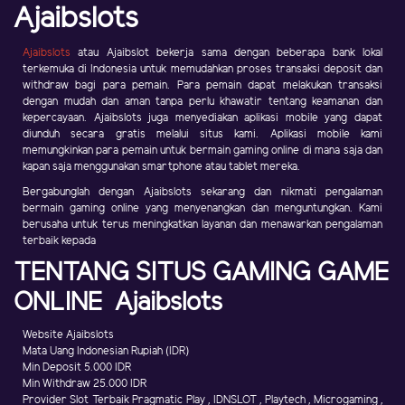
Ajaibslots
Ajaibslots
atau Ajaibslot bekerja sama dengan beberapa bank lokal
terkemuka di Indonesia untuk memudahkan proses transaksi deposit dan
withdraw bagi para pemain. Para pemain dapat melakukan transaksi
dengan mudah dan aman tanpa perlu khawatir tentang keamanan dan
kepercayaan. Ajaibslots juga menyediakan aplikasi mobile yang dapat
diunduh secara gratis melalui situs kami. Aplikasi mobile kami
memungkinkan para pemain untuk bermain gaming online di mana saja dan
kapan saja menggunakan smartphone atau tablet mereka.
Bergabunglah dengan Ajaibslots sekarang dan nikmati pengalaman
bermain gaming online yang menyenangkan dan menguntungkan. Kami
berusaha untuk terus meningkatkan layanan dan menawarkan pengalaman
terbaik kepada
TENTANG SITUS GAMING GAME
ONLINE Ajaibslots
Website Ajaibslots
Mata Uang Indonesian Rupiah (IDR)
Min Deposit 5.000 IDR
Min Withdraw 25.000 IDR
Provider Slot Terbaik Pragmatic Play , IDNSLOT , Playtech , Microgaming ,