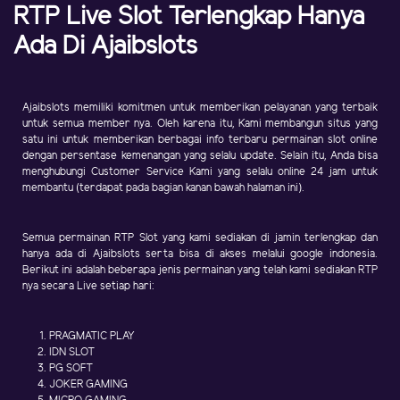
RTP Live Slot Terlengkap Hanya
Ada Di Ajaibslots
Ajaibslots memiliki komitmen untuk memberikan pelayanan yang terbaik
untuk semua member nya. Oleh karena itu, Kami membangun situs yang
satu ini untuk memberikan berbagai info terbaru permainan slot online
dengan persentase kemenangan yang selalu update. Selain itu, Anda bisa
menghubungi Customer Service Kami yang selalu online 24 jam untuk
membantu (terdapat pada bagian kanan bawah halaman ini).
Semua permainan RTP Slot yang kami sediakan di jamin terlengkap dan
hanya ada di Ajaibslots serta bisa di akses melalui google indonesia.
Berikut ini adalah beberapa jenis permainan yang telah kami sediakan RTP
nya secara Live setiap hari:
PRAGMATIC PLAY
IDN SLOT
PG SOFT
JOKER GAMING